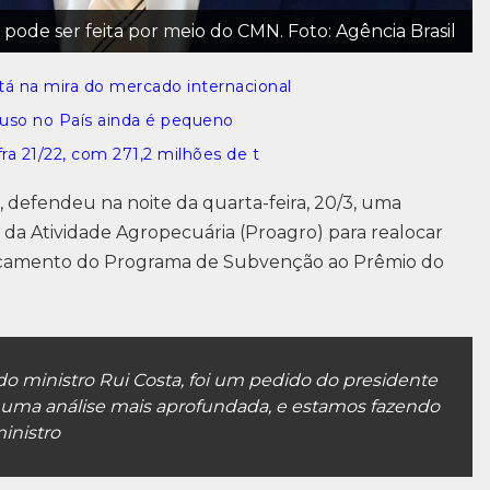
pode ser feita por meio do CMN. Foto: Agência Brasil
tá na mira do mercado internacional
uso no País ainda é pequeno
ra 21/22, com 271,2 milhões de t
o, defendeu na noite da quarta-feira, 20/3, uma
da Atividade Agropecuária (Proagro) para realocar
orçamento do Programa de Subvenção ao Prêmio do
 do ministro Rui Costa, foi um pedido do presidente
r uma análise mais aprofundada, e estamos fazendo
ministro