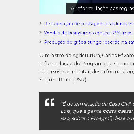
A reformulação das regras 
Recuperação de pastagens brasileiras es
Vendas de bioinsumos cresce 67%, mas 
Produção de grãos atinge recorde na saf
O ministro da Agricultura, Carlos Fávar
reformulação do Programa de Garantia 
recursos e aumentar, dessa forma, o 
Seguro Rural (PSR).
“É determinação da Casa Civil,
Lula, que a gente possa passa
isso, sobre o Proagro”, disse o 