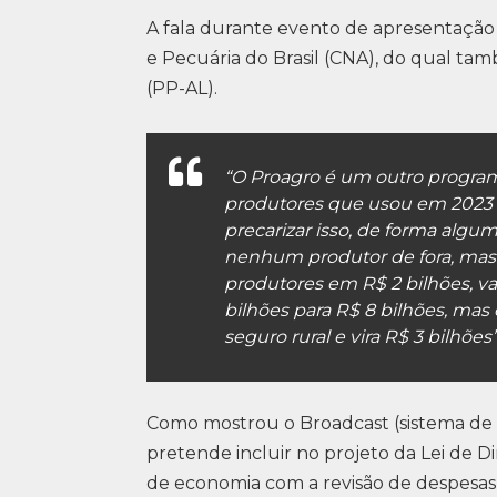
A fala durante evento de apresentação 
e Pecuária do Brasil (CNA), do qual tam
(PP-AL).
“O Proagro é um outro progra
produtores que usou em 2023 R
precarizar isso, de forma algu
nenhum produtor de fora, mas c
produtores em R$ 2 bilhões, va
bilhões para R$ 8 bilhões, mas
seguro rural e vira R$ 3 bilhões
Como mostrou o Broadcast (sistema de 
pretende incluir no projeto da Lei de 
de economia com a revisão de despesas 