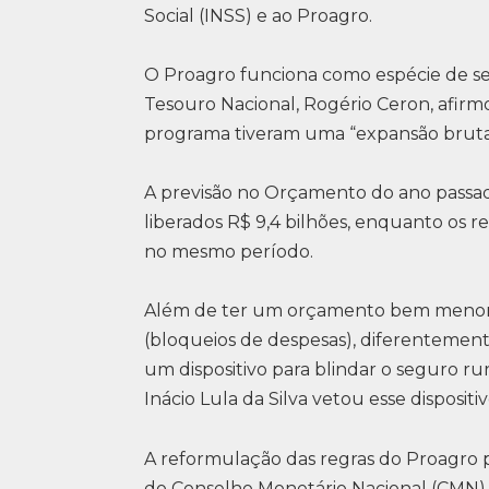
Social (INSS) e ao Proagro.
O Proagro funciona como espécie de se
Tesouro Nacional, Rogério Ceron, afir
programa tiveram uma “expansão brutal
A previsão no Orçamento do ano passad
liberados R$ 9,4 bilhões, enquanto os 
no mesmo período.
Além de ter um orçamento bem menor, o
(bloqueios de despesas), diferentemen
um dispositivo para blindar o seguro r
Inácio Lula da Silva vetou esse dispositiv
A reformulação das regras do Proagro p
do Conselho Monetário Nacional (CMN),