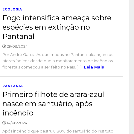
ECOLOGIA
Fogo intensifica ameaça sobre
espécies em extinção no
Pantanal
29/08/2024
Por André Garcia As queimadas no Pantanal alcançam os
piores índices desde que o monitoramento de incêndios
florestais começou a ser feito no País, [...]
Leia Mais
PANTANAL
Primeiro filhote de arara-azul
nasce em santuário, após
incêndio
14/08/2024
Após incêndio que destruiu 80% do santuário do Instituto