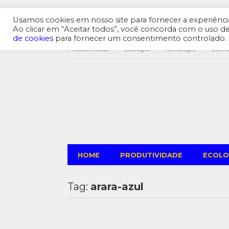
Usamos cookies em nosso site para fornecer a experiência 
Ao clicar em “Aceitar todos”, você concorda com o uso 
de cookies
para fornecer um consentimento controlado.
Produtividade
Ecologia
Tecnologia
Econ
HOME
PRODUTIVIDADE
ECOLO
Tag:
arara-azul