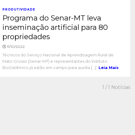
PRODUTIVIDADE
Programa do Senar-MT leva
inseminação artificial para 80
propriedades
11/10/2022
Técnicos do Serviço Nacional de Aprendizagem Rural de
Mato Grosso (Senar-MT) e representantes do Instituto
BioSistêmico já estão em campo para auxilia [...]
Leia Mais
1
/ 1 Notícias