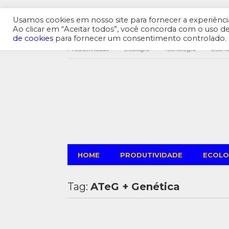
Usamos cookies em nosso site para fornecer a experiência 
Ao clicar em “Aceitar todos”, você concorda com o uso 
de cookies
para fornecer um consentimento controlado.
Produtividade
Ecologia
Tecnologia
Econ
HOME
PRODUTIVIDADE
ECOLO
Tag:
ATeG + Genética