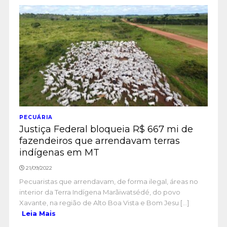
PECUÁRIA
Justiça Federal bloqueia R$ 667 mi de
fazendeiros que arrendavam terras
indígenas em MT
21/09/2022
Pecuaristas que arrendavam, de forma ilegal, áreas no
interior da Terra Indígena Marãiwatsédé, do povo
Xavante, na região de Alto Boa Vista e Bom Jesu [...]
Leia Mais