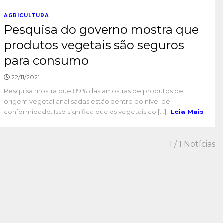
AGRICULTURA
Pesquisa do governo mostra que
produtos vegetais são seguros
para consumo
22/11/2021
Pesquisa mostra que 89% das amostras de produtos de
origem vegetal analisadas estão dentro do nível de
conformidade. Isso significa que os vegetais co [...]
Leia Mais
1
/ 1 Notícias