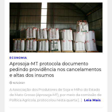
ECONOMIA
Aprosoja-MT protocola documento
pedindo providência nos cancelamentos
e altas dos insumos
16/12/2021
A Associação dos Produtores de Soja e Milho do Estado
de Mato Grosso (Aprosoja-MT), por meio da comissão de
Política Agrícola, protocolou nesta quarta [...]
Leia Mais