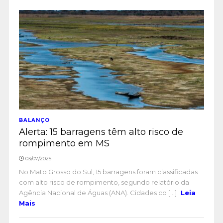
BALANÇO
Alerta: 15 barragens têm alto risco de
rompimento em MS
03/07/2025
No Mato Grosso do Sul, 15 barragens foram classificadas
com alto risco de rompimento, segundo relatório da
Agência Nacional de Águas (ANA). Cidades co [...]
Leia
Mais