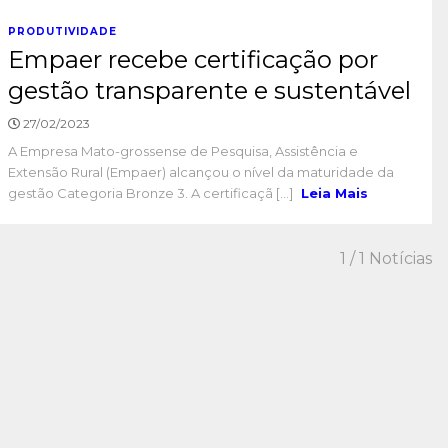
PRODUTIVIDADE
Empaer recebe certificação por
gestão transparente e sustentável
27/02/2023
A Empresa Mato-grossense de Pesquisa, Assistência e
Extensão Rural (Empaer) alcançou o nível da maturidade da
gestão Categoria Bronze 3. A certificaçã [...]
Leia Mais
1
/ 1 Notícias