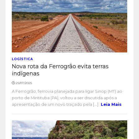
LOGÍSTICA
Nova rota da Ferrogrão evita terras
indígenas
25/07/2025
A Ferrogrão, ferrovia planejada para ligar Sinop (MT) ao
porto de Miritituba (PA), voltou a ser discutida após a
apresentação de um novo traçado pela [...]
Leia Mais