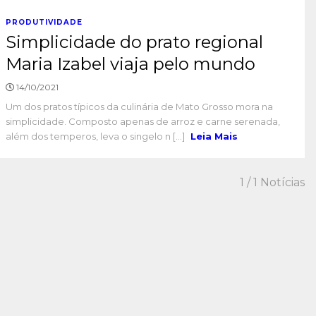
PRODUTIVIDADE
Simplicidade do prato regional
Maria Izabel viaja pelo mundo
14/10/2021
Um dos pratos típicos da culinária de Mato Grosso mora na
simplicidade. Composto apenas de arroz e carne serenada,
além dos temperos, leva o singelo n [...]
Leia Mais
1
/ 1 Notícias