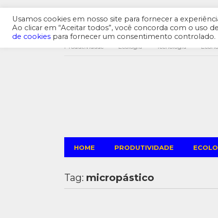
Usamos cookies em nosso site para fornecer a experiência 
Ao clicar em “Aceitar todos”, você concorda com o uso 
de cookies
para fornecer um consentimento controlado.
Produtividade
Ecologia
Tecnologia
Econ
HOME
PRODUTIVIDADE
ECOLO
Tag:
micropástico