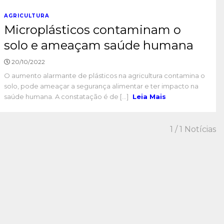
AGRICULTURA
Microplásticos contaminam o
solo e ameaçam saúde humana
20/10/2022
O aumento alarmante de plásticos na agricultura contamina o
solo, pode ameaçar a segurança alimentar e ter impacto na
saúde humana. A constatação é de [...]
Leia Mais
1
/ 1 Notícias