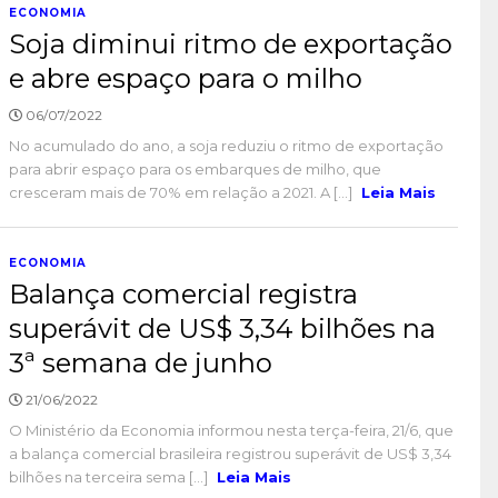
ECONOMIA
Soja diminui ritmo de exportação
e abre espaço para o milho
06/07/2022
No acumulado do ano, a soja reduziu o ritmo de exportação
para abrir espaço para os embarques de milho, que
cresceram mais de 70% em relação a 2021. A [...]
Leia Mais
ECONOMIA
Balança comercial registra
superávit de US$ 3,34 bilhões na
3ª semana de junho
21/06/2022
O Ministério da Economia informou nesta terça-feira, 21/6, que
a balança comercial brasileira registrou superávit de US$ 3,34
bilhões na terceira sema [...]
Leia Mais