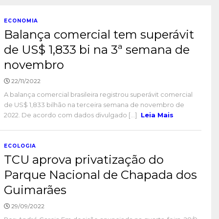
ECONOMIA
Balança comercial tem superávit
de US$ 1,833 bi na 3ª semana de
novembro
22/11/2022
A balança comercial brasileira registrou superávit comercial
de US$ 1,833 bilhão na terceira semana de novembro de
2022. De acordo com dados divulgado [...]
Leia Mais
ECOLOGIA
TCU aprova privatização do
Parque Nacional de Chapada dos
Guimarães
29/09/2022