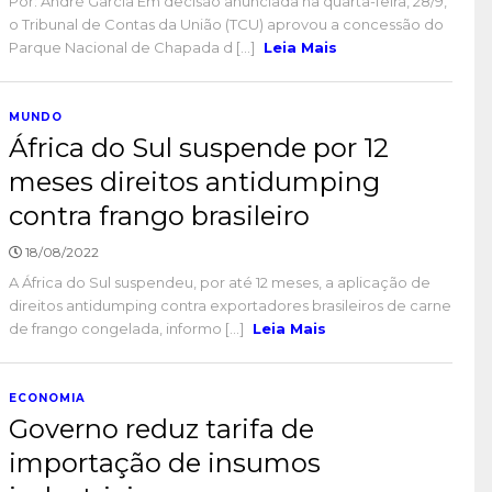
Por: André Garcia Em decisão anunciada na quarta-feira, 28/9,
o Tribunal de Contas da União (TCU) aprovou a concessão do
Parque Nacional de Chapada d [...]
Leia Mais
MUNDO
África do Sul suspende por 12
meses direitos antidumping
contra frango brasileiro
18/08/2022
A África do Sul suspendeu, por até 12 meses, a aplicação de
direitos antidumping contra exportadores brasileiros de carne
de frango congelada, informo [...]
Leia Mais
ECONOMIA
Governo reduz tarifa de
importação de insumos