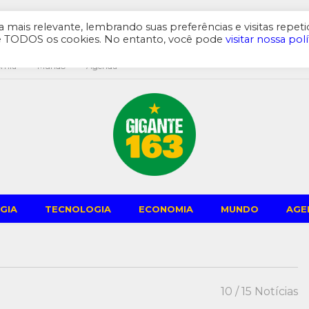
mais relevante, lembrando suas preferências e visitas repeti
de TODOS os cookies. No entanto, você pode
visitar nossa polí
omia
Mundo
Agenda
GIA
TECNOLOGIA
ECONOMIA
MUNDO
AGE
10
/ 15 Notícias