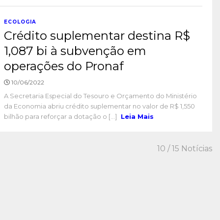
ECOLOGIA
Crédito suplementar destina R$
1,087 bi à subvenção em
operações do Pronaf
10/06/2022
A Secretaria Especial do Tesouro e Orçamento do Ministério
da Economia abriu crédito suplementar no valor de R$ 1,550
bilhão para reforçar a dotação o [...]
Leia Mais
10
/ 15 Notícias