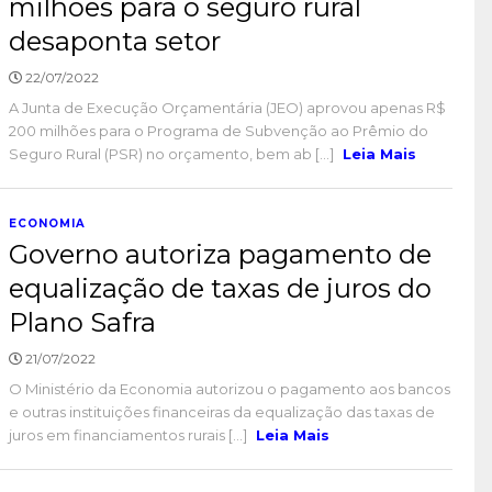
milhões para o seguro rural
desaponta setor
22/07/2022
A Junta de Execução Orçamentária (JEO) aprovou apenas R$
200 milhões para o Programa de Subvenção ao Prêmio do
Seguro Rural (PSR) no orçamento, bem ab [...]
Leia Mais
ECONOMIA
Governo autoriza pagamento de
equalização de taxas de juros do
Plano Safra
21/07/2022
O Ministério da Economia autorizou o pagamento aos bancos
e outras instituições financeiras da equalização das taxas de
juros em financiamentos rurais [...]
Leia Mais