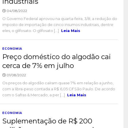
industriais
04/08/2022
O Governo Federal aprovou na quarta-feira, 3/8, a redução do
imposto de importação de cinco insumos industriais, dentre
eles, o glifosato. O glifosato [...]
Leia Mais
ECONOMIA
Preço doméstico do algodão cai
cerca de 7% em julho
01/08/2022
Os preços do algodão caíram quase 7% em relação a junho,
com a libra-peso contada a R$ 6,05 Cif São Paulo. De acordo
com o Safras & Mercado, a per [...]
Leia Mais
ECONOMIA
Suplementação de R$ 200