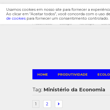
Usamos cookies em nosso site para fornecer a experiência 
Ao clicar em “Aceitar todos”, você concorda com o uso 
de cookies
para fornecer um consentimento controlado.
Produtividade
Ecologia
Tecnologia
Econ
HOME
PRODUTIVIDADE
ECOLO
Tag:
Ministério da Economia
1
2