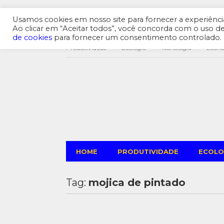
Usamos cookies em nosso site para fornecer a experiência 
Ao clicar em “Aceitar todos”, você concorda com o uso 
de cookies
para fornecer um consentimento controlado.
Produtividade
Ecologia
Tecnologia
Econ
HOME
PRODUTIVIDADE
ECOLO
Tag:
mojica de pintado