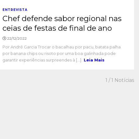
ENTREVISTA
Chef defende sabor regional nas
ceias de festas de final de ano
22/12/2022
Por André Garcia Trocar o bacalhau por pacu, batata palha
por banana chips ou risoto por uma boa galinhada pode
garantir experiências surpreendes à [...]
Leia Mais
1
/ 1 Notícias