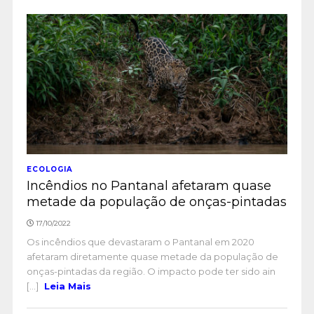
ECOLOGIA
Incêndios no Pantanal afetaram quase
metade da população de onças-pintadas
17/10/2022
Os incêndios que devastaram o Pantanal em 2020
afetaram diretamente quase metade da população de
onças-pintadas da região. O impacto pode ter sido ain
[...]
Leia Mais