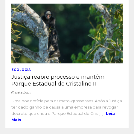
ECOLOGIA
Justiça reabre processo e mantém
Parque Estadual do Cristalino II
09/08/2022
Uma boa notícia para os mato-grossenses. Após a Justiça
ter dado ganho de causa a uma empresa para revogar
decreto que criou o Parque Estadual do Cris [...]
Leia
Mais