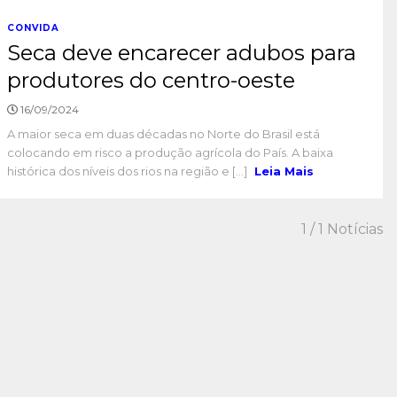
CONVIDA
Seca deve encarecer adubos para
produtores do centro-oeste
16/09/2024
A maior seca em duas décadas no Norte do Brasil está
colocando em risco a produção agrícola do País. A baixa
histórica dos níveis dos rios na região e [...]
Leia Mais
1
/ 1 Notícias