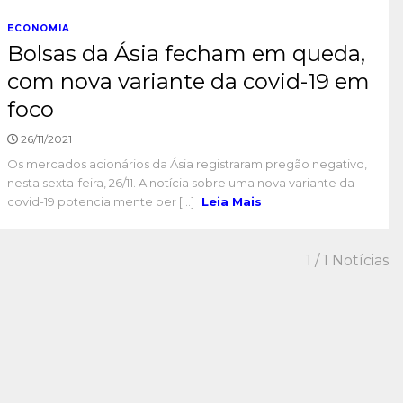
ECONOMIA
Bolsas da Ásia fecham em queda,
com nova variante da covid-19 em
foco
26/11/2021
Os mercados acionários da Ásia registraram pregão negativo,
nesta sexta-feira, 26/11. A notícia sobre uma nova variante da
covid-19 potencialmente per [...]
Leia Mais
1
/ 1 Notícias