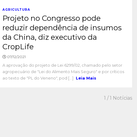
AGRICULTURA
Projeto no Congresso pode
reduzir dependência de insumos
da China, diz executivo da
CropLife
07/12/2021
A aprovação do projeto de Lei 6299/02, chamado pelo setor
agropecuário de "Lei do Alimento Mais Seguro" e por críticos
ao texto de "PL do Veneno", pod [...]
Leia Mais
1
/ 1 Notícias