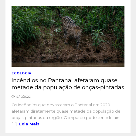
ECOLOGIA
Incêndios no Pantanal afetaram quase
metade da população de onças-pintadas
17/10/2022
Os incêndios que devastaram o Pantanal em 2020
afetaram diretamente quase metade da população de
onças-pintadas da região. O impacto pode ter sido ain
[...]
Leia Mais