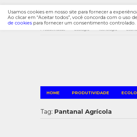
Usamos cookies em nosso site para fornecer a experiência 
Ao clicar em “Aceitar todos”, você concorda com o uso 
de cookies
para fornecer um consentimento controlado.
Produtividade
Ecologia
Tecnologia
Econ
HOME
PRODUTIVIDADE
ECOLO
Tag:
Pantanal Agrícola