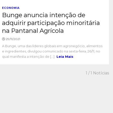
ECONOMIA
Bunge anuncia intenção de
adquirir participação minoritária
na Pantanal Agrícola
29/11/2021
A Bunge, uma das líderes globais em agronegócio, alimentos
e ingredientes, divulgou comunicado na sexta-feira, 26/11, no
qual manifesta a intenção de [...]
Leia Mais
1
/ 1 Notícias