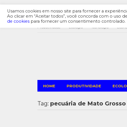
Usamos cookies em nosso site para fornecer a experiência 
Ao clicar em “Aceitar todos”, você concorda com o uso 
de cookies
para fornecer um consentimento controlado.
Produtividade
Ecologia
Tecnologia
Econ
HOME
PRODUTIVIDADE
ECOLO
Tag:
pecuária de Mato Grosso