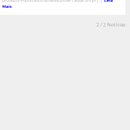
produtos importados do Brasil pode causar um pr [...]
Leia
Mais
2
/ 2 Notícias