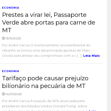
ECONOMIA
Prestes a virar lei, Passaporte
Verde abre portas para carne de
MT
13/10/2025
Por André Garcia O monitoramento socioambiental do
rebanho se tornou uma das principais apostas de Mato
Grosso para atestar seu compromisso com a c [...]
Leia Mais
ECONOMIA
Tarifaço pode causar prejuízo
bilionário na pecuária de MT
14/07/2025
Por André Garcia A taxação de 50% anunciada pelo
presidente dos Estados Unidos, Donald Trump, sobre