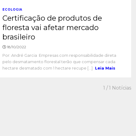
ECOLOGIA
Certificação de produtos de
floresta vai afetar mercado
brasileiro
18/10/2022
Por: André Garcia Empresas com responsabilidade direta
pelo desmatamento florestal terão que compensar cada
hectare desmatado com 1 hectare recupe [...]
Leia Mais
1
/ 1 Notícias