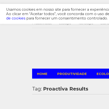
Usamos cookies em nosso site para fornecer a experiência 
Ao clicar em “Aceitar todos”, você concorda com o uso 
de cookies
para fornecer um consentimento controlado.
Produtividade
Ecologia
Tecnologia
Econ
HOME
PRODUTIVIDADE
ECOLO
Tag:
Proactiva Results