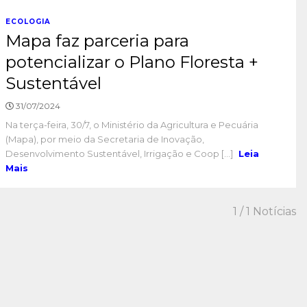
ECOLOGIA
Mapa faz parceria para
potencializar o Plano Floresta +
Sustentável
31/07/2024
Na terça-feira, 30/7, o Ministério da Agricultura e Pecuária
(Mapa), por meio da Secretaria de Inovação,
Desenvolvimento Sustentável, Irrigação e Coop [...]
Leia
Mais
1
/ 1 Notícias