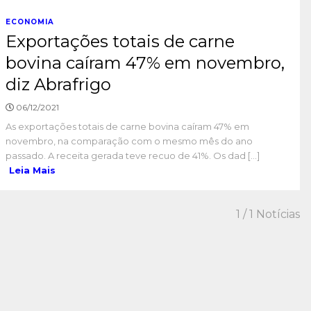
ECONOMIA
Exportações totais de carne
bovina caíram 47% em novembro,
diz Abrafrigo
06/12/2021
As exportações totais de carne bovina caíram 47% em
novembro, na comparação com o mesmo mês do ano
passado. A receita gerada teve recuo de 41%. Os dad [...]
Leia Mais
1
/ 1 Notícias