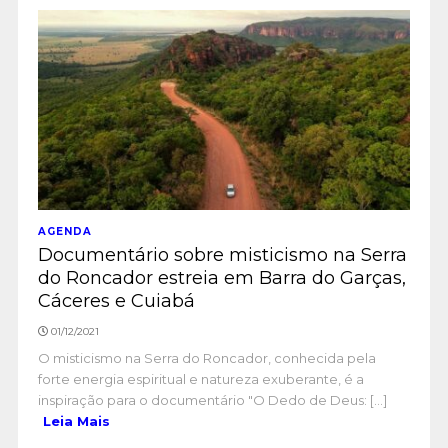
AGENDA
Documentário sobre misticismo na Serra
do Roncador estreia em Barra do Garças,
Cáceres e Cuiabá
01/12/2021
O misticismo na Serra do Roncador, conhecida pela
forte energia espiritual e natureza exuberante, é a
inspiração para o documentário "O Dedo de Deus: [...]
Leia Mais