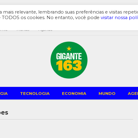
mais relevante, lembrando suas preferências e visitas repeti
de TODOS os cookies. No entanto, você pode
visitar nossa polí
omia
Mundo
Agenda
GIA
TECNOLOGIA
ECONOMIA
MUNDO
AGE
ões