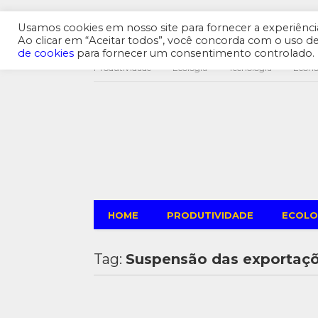
Usamos cookies em nosso site para fornecer a experiência 
Ao clicar em “Aceitar todos”, você concorda com o uso 
de cookies
para fornecer um consentimento controlado.
Produtividade
Ecologia
Tecnologia
Econ
HOME
PRODUTIVIDADE
ECOLO
Tag:
Suspensão das exportaç