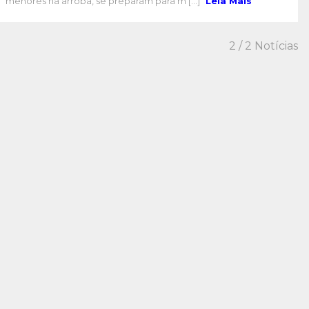
menores na arroba, se preparam para m [...]
Leia Mais
2
/ 2 Notícias