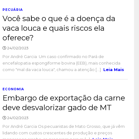
PECUÁRIA
Você sabe o que é a doença da
vaca louca e quais riscos ela
oferece?
24/02/2023
Por André Garcia Um caso confirmado no Pará de
encefalopatia espongiforme bovina (EEB), mais conhecida
como "mal da vaca louca", chamou a atenção [...]
Leia Mais
ECONOMIA
Embargo de exportação da carne
deve desvalorizar gado de MT
24/02/2023
Por André Garcia Os pecuaristas de Mato Grosso, que já vêm
lidando com custos crescentes de produção e preços