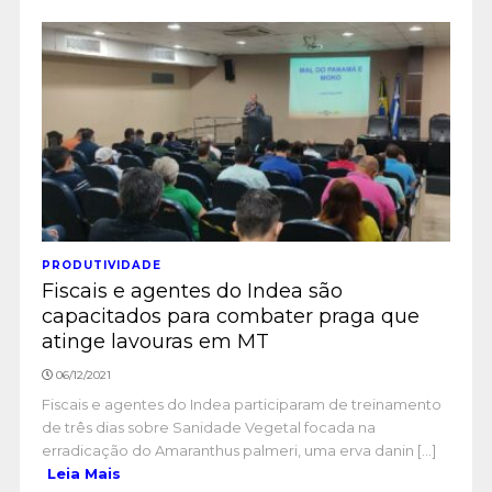
PRODUTIVIDADE
Fiscais e agentes do Indea são
capacitados para combater praga que
atinge lavouras em MT
06/12/2021
Fiscais e agentes do Indea participaram de treinamento
de três dias sobre Sanidade Vegetal focada na
erradicação do Amaranthus palmeri, uma erva danin [...]
Leia Mais