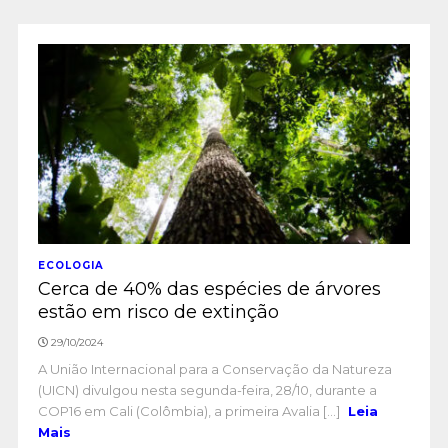
ECOLOGIA
Cerca de 40% das espécies de árvores
estão em risco de extinção
29/10/2024
A União Internacional para a Conservação da Natureza
(UICN) divulgou nesta segunda-feira, 28/10, durante a
COP16 em Cali (Colômbia), a primeira Avalia [...]
Leia
Mais