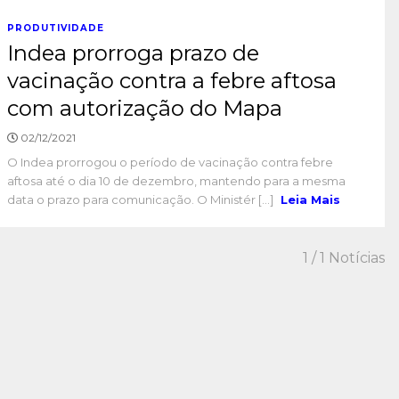
PRODUTIVIDADE
Indea prorroga prazo de
vacinação contra a febre aftosa
com autorização do Mapa
02/12/2021
O Indea prorrogou o período de vacinação contra febre
aftosa até o dia 10 de dezembro, mantendo para a mesma
data o prazo para comunicação. O Ministér [...]
Leia Mais
1
/ 1 Notícias