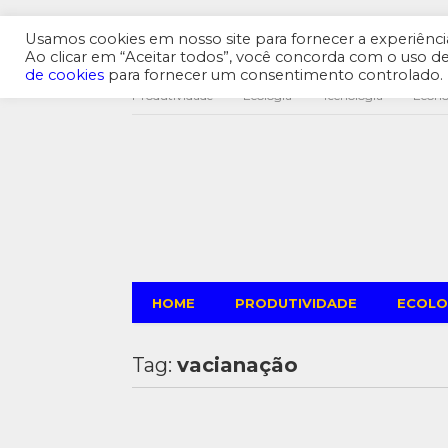
Usamos cookies em nosso site para fornecer a experiência 
Ao clicar em “Aceitar todos”, você concorda com o uso 
de cookies
para fornecer um consentimento controlado.
Produtividade
Ecologia
Tecnologia
Econ
HOME
PRODUTIVIDADE
ECOLO
Tag:
vacianação