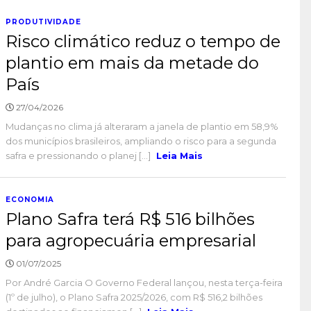
PRODUTIVIDADE
Risco climático reduz o tempo de
plantio em mais da metade do
País
27/04/2026
Mudanças no clima já alteraram a janela de plantio em 58,9%
dos municípios brasileiros, ampliando o risco para a segunda
safra e pressionando o planej [...]
Leia Mais
ECONOMIA
Plano Safra terá R$ 516 bilhões
para agropecuária empresarial
01/07/2025
Por André Garcia O Governo Federal lançou, nesta terça-feira
(1º de julho), o Plano Safra 2025/2026, com R$ 516,2 bilhões