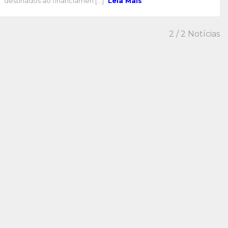
destinados ao financiamen [...]
Leia Mais
2
/ 2 Notícias