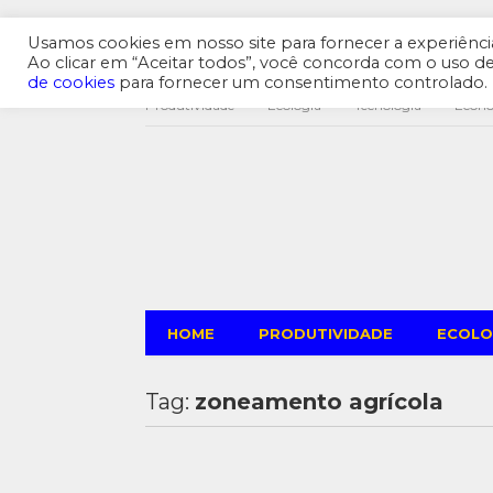
Usamos cookies em nosso site para fornecer a experiência 
Ao clicar em “Aceitar todos”, você concorda com o uso 
de cookies
para fornecer um consentimento controlado.
Produtividade
Ecologia
Tecnologia
Econ
HOME
PRODUTIVIDADE
ECOLO
Tag:
zoneamento agrícola