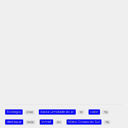
Ecologia
baixa umidade do ar
calor
2140
10
76
destaque
Inmet
Mato Grosso do Sul
3426
64
78