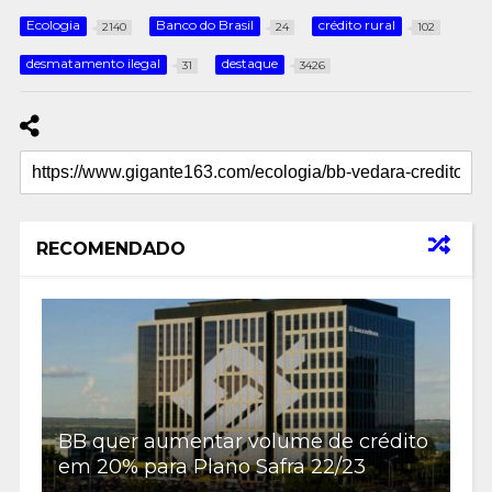
Ecologia
Banco do Brasil
crédito rural
2140
24
102
desmatamento ilegal
destaque
31
3426
RECOMENDADO
BB quer aumentar volume de crédito
em 20% para Plano Safra 22/23