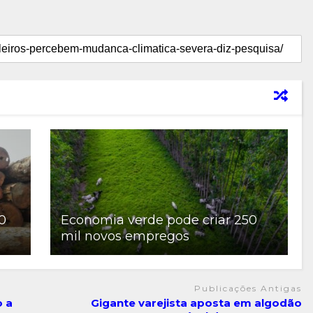
0
Economia verde pode criar 250
mil novos empregos
Publicações Antigas
o a
Gigante varejista aposta em algodão