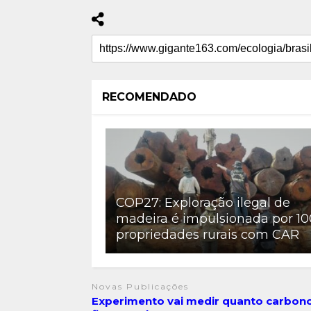
RECOMENDADO
COP27: Exploração ilegal de
madeira é impulsionada por 10
propriedades rurais com CAR
Novas Publicações
Experimento vai medir quanto carbon