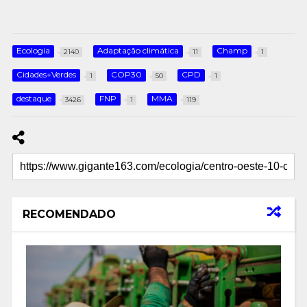
Ecologia
Adaptação climática
Champ
2140
11
1
Cidades+Verdes
COP30
CPD
1
50
1
destaque
FNP
MMA
3426
1
119
RECOMENDADO