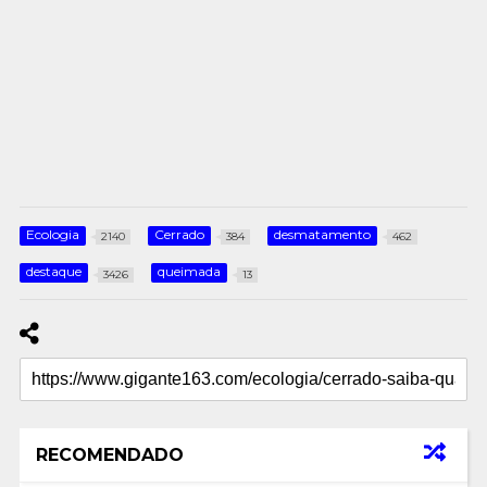
Ecologia
Cerrado
desmatamento
2140
384
462
destaque
queimada
3426
13
RECOMENDADO