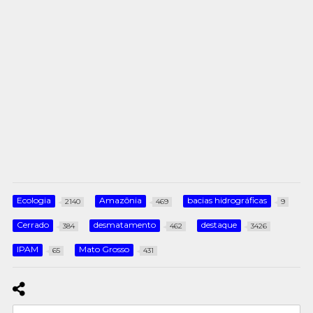
Ecologia
Amazônia
bacias hidrográficas
2140
469
9
Cerrado
desmatamento
destaque
384
462
3426
IPAM
Mato Grosso
65
431