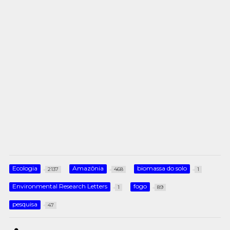
Ecologia
Amazônia
biomassa do solo
2137
468
1
Environmental Research Letters
fogo
1
89
pesquisa
47