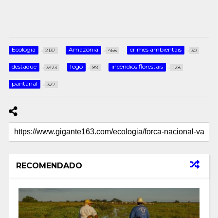
Ecologia
Amazônia
crimes ambientais
2137
468
30
destaque
fogo
incêndios florestais
3423
89
128
pantanal
327
RECOMENDADO