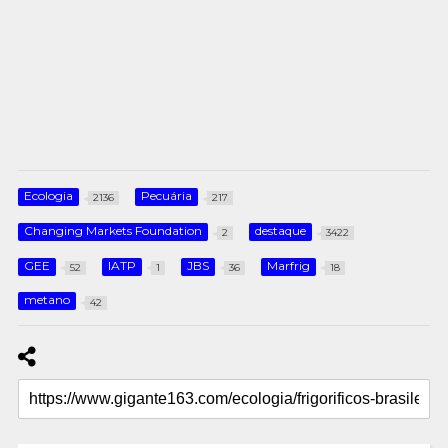
Ecologia
Pecuária
2136
217
Changing Markets Foundation
destaque
2
3422
GEE
IATP
JBS
Marfrig
52
1
36
18
metano
42