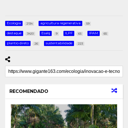
Ecologia
agricultura regenerativa
2134
59
destaque
Esalq
ILPF
IPAM
3420
9
65
65
plantio direto
sustentabilidade
26
223
RECOMENDADO