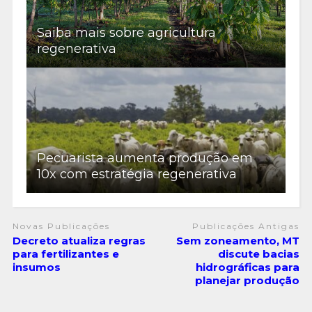
Saiba mais sobre agricultura
regenerativa
Pecuarista aumenta produção em
10x com estratégia regenerativa
Novas Publicações
Publicações Antigas
Decreto atualiza regras
Sem zoneamento, MT
para fertilizantes e
discute bacias
insumos
hidrográficas para
planejar produção