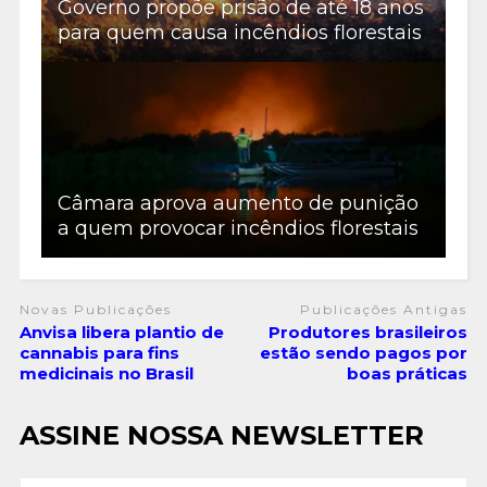
Governo propõe prisão de até 18 anos
para quem causa incêndios florestais
Câmara aprova aumento de punição
a quem provocar incêndios florestais
Novas Publicações
Publicações Antigas
Anvisa libera plantio de
Produtores brasileiros
cannabis para fins
estão sendo pagos por
medicinais no Brasil
boas práticas
ASSINE NOSSA NEWSLETTER