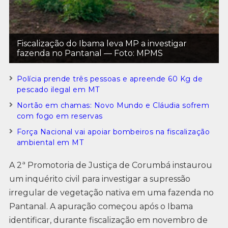
Fiscalização do Ibama leva MP a investigar
fazenda no Pantanal — Foto: MPMS
Polícia prende três pessoas e apreende 60 Kg de
pescado ilegal em MT
Nortão em chamas: Novo Mundo e Cláudia sofrem
com fogo em reservas
Força Nacional vai apoiar bombeiros na fiscalização
ambiental em MT
A 2ª Promotoria de Justiça de Corumbá instaurou
um inquérito civil para investigar a supressão
irregular de vegetação nativa em uma fazenda no
Pantanal. A apuração começou após o Ibama
identificar, durante fiscalização em novembro de