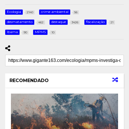
Ecologia
crime ambiental
2140
56
desmatamento
destaque
fiscalização
462
3426
21
Ibama
MPMS
90
10
RECOMENDADO