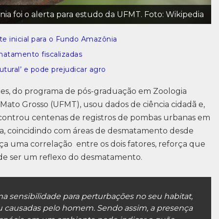
 foi o alerta para estudo da UFMT. Foto: Wikipedia
te inicial para o Fundo Amazônia
matamento fiscalizadas
utural’ e pode prejudicar agro
res, do programa de pós-graduação em Zoologia
Mato Grosso (UFMT), usou dados de ciência cidadã e,
encontrou centenas de registros de pombas urbanas em
ira, coincidindo com áreas de desmatamento desde
ça uma correlação entre os dois fatores, reforça que
pode ser um reflexo do desmatamento.
 sensibilidade para perturbações no seu habitat,
ou causadas pelo homem. Sendo assim, a presença