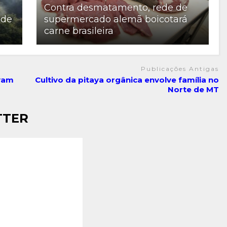
Contra desmatamento, rede de
 de
supermercado alemã boicotará
carne brasileira
Publicações Antigas
vam
Cultivo da pitaya orgânica envolve família no
Norte de MT
TTER