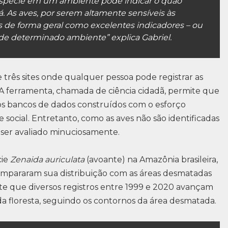
spécie em um ambiente pode indicar o quão
. As aves, por serem altamente sensíveis às
s de forma geral como excelentes indicadores – ou
 de determinado ambiente” explica Gabriel.
 três sites onde qualquer pessoa pode registrar as
u. A ferramenta, chamada de ciência cidadã, permite que
os bancos de dados construídos com o esforço
social. Entretanto, como as aves não são identificadas
u ser avaliado minuciosamente.
cie
Zenaida auriculata
(avoante) na Amazônia brasileira,
ompararam sua distribuição com as áreas desmatadas
nte que diversos registros entre 1999 e 2020 avançam
da floresta, seguindo os contornos da área desmatada.