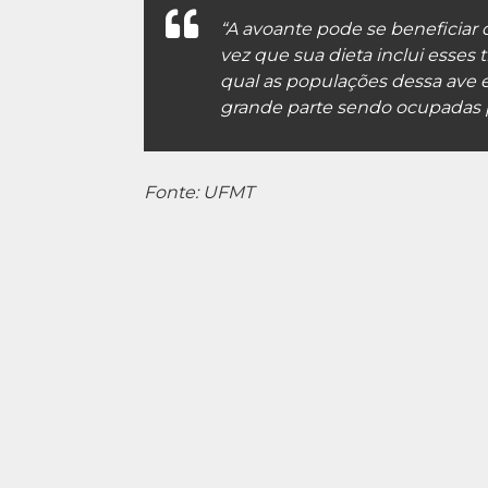
“A avoante pode se beneficiar d
vez que sua dieta inclui esses 
qual as populações dessa ave 
grande parte sendo ocupadas po
Fonte: UFMT