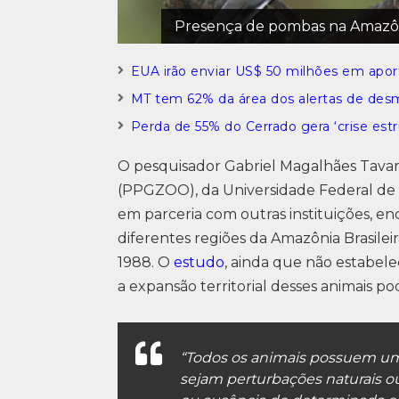
Presença de pombas na Amazônia
EUA irão enviar US$ 50 milhões em apor
MT tem 62% da área dos alertas de des
Perda de 55% do Cerrado gera ‘crise estr
O pesquisador Gabriel Magalhães Tava
(PPGZOO), da Universidade Federal de 
em parceria com outras instituições, 
diferentes regiões da Amazônia Brasile
1988. O
estudo
, ainda que não estabele
a expansão territorial desses animais 
“Todos os animais possuem uma
sejam perturbações naturais 