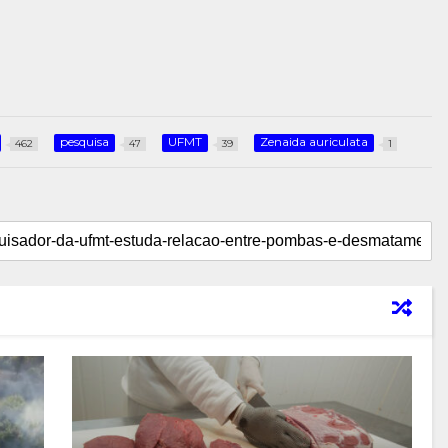
pesquisa
UFMT
Zenaida auriculata
462
47
39
1