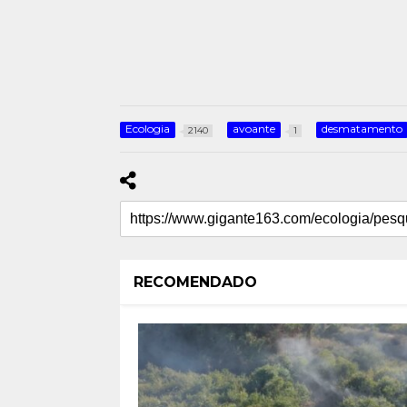
Ecologia
avoante
desmatamento
2140
1
RECOMENDADO