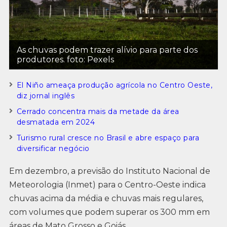
As chuvas podem trazer alívio para parte dos
produtores. foto: Pexels
El Niño ameaça produção agrícola no Centro Oeste,
diz jornal inglês
Cerrado concentra mais da metade da área
desmatada em 2024
Turismo rural cresce no Brasil e abre espaço para
diversificar negócio
Em dezembro, a previsão do Instituto Nacional de
Meteorologia (Inmet) para o Centro-Oeste indica
chuvas acima da média e chuvas mais regulares,
com volumes que podem superar os 300 mm em
áreas de Mato Grosso e Goiás.