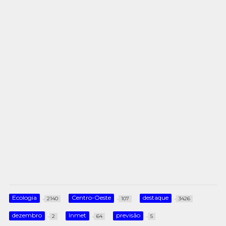
Ecologia
Centro-Oeste
destaque
2140
107
3426
dezembro
Inmet
previsão
2
64
5