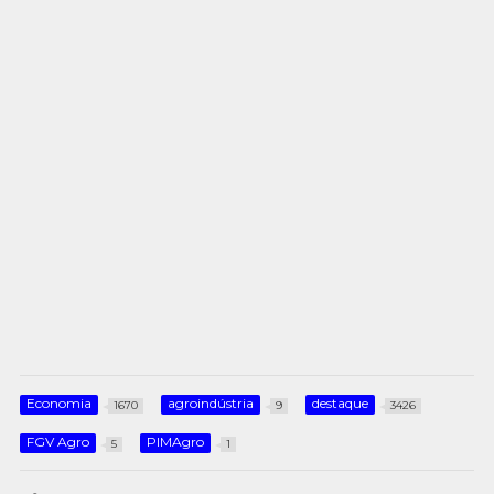
Economia
agroindústria
destaque
1670
9
3426
FGV Agro
PIMAgro
5
1