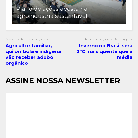
Plano de ações aposta na
agroindústria sustentável
Novas Publicações
Publicações Antigas
Agricultor familiar,
Inverno no Brasil será
quilombola e indígena
3°C mais quente que a
vão receber adubo
média
orgânico
ASSINE NOSSA NEWSLETTER