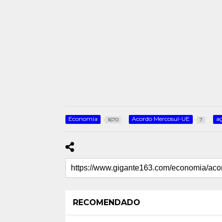
Economia
Acordo Mercosul-UE
a
1670
7
RECOMENDADO