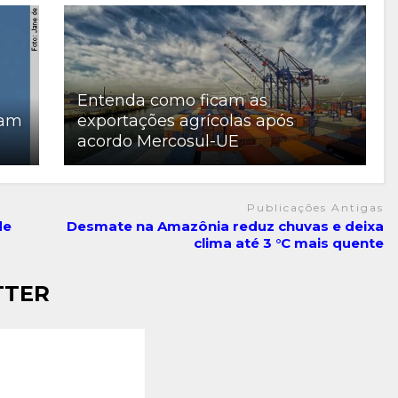
Entenda como ficam as
tam
exportações agrícolas após
acordo Mercosul-UE
Publicações Antigas
de
Desmate na Amazônia reduz chuvas e deixa
clima até 3 °C mais quente
TTER