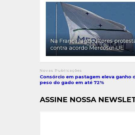
Na França, agricultores protes
contra acordo Mercosul-UE
Novas Publicações
Consórcio em pastagem eleva ganho 
peso do gado em até 72%
ASSINE NOSSA NEWSLE