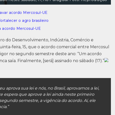
travar acordo Mercosul-UE
talecer o agro brasileiro
ra acordo Mercosul-UE
tro do Desenvolvimento, Indústria, Comércio e
uinta-feira, 15, que o acordo comercial entre Mercosul
vigor no segundo semestre deste ano: “Um acordo
ca saía. Finalmente, [será] assinado no sábado (17).”
 aprova sua lei e nós, no Brasil, aprovamos a lei,
te espera que aprove a lei ainda neste primeiro
egundo semestre, a vigência do acordo. Aí, ele
ia.”