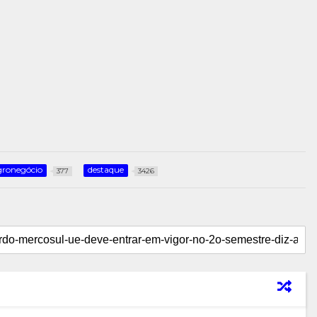
gronegócio
destaque
377
3426