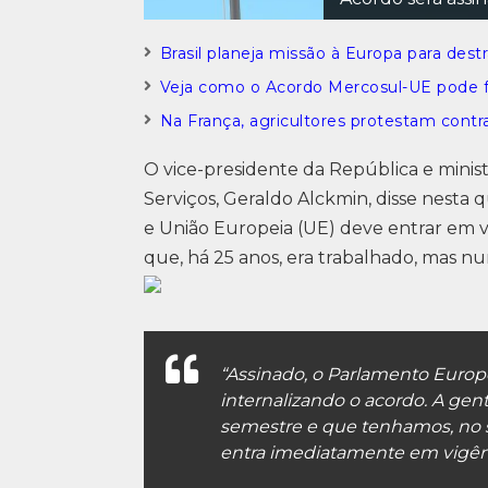
Brasil planeja missão à Europa para des
Veja como o Acordo Mercosul-UE pode for
Na França, agricultores protestam cont
O vice-presidente da República e minis
Serviços, Geraldo Alckmin, disse nesta q
e União Europeia (UE) deve entrar em 
que, há 25 anos, era trabalhado, mas nun
“Assinado, o Parlamento Europeu
internalizando o acordo. A gen
semestre e que tenhamos, no s
entra imediatamente em vigênc