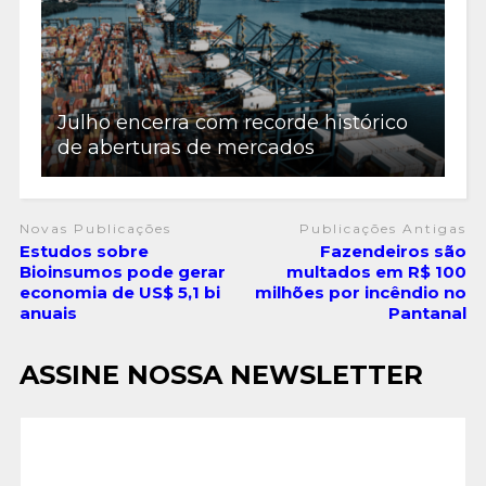
Julho encerra com recorde histórico
de aberturas de mercados
Novas Publicações
Publicações Antigas
Estudos sobre
Fazendeiros são
Bioinsumos pode gerar
multados em R$ 100
economia de US$ 5,1 bi
milhões por incêndio no
anuais
Pantanal
ASSINE NOSSA NEWSLETTER