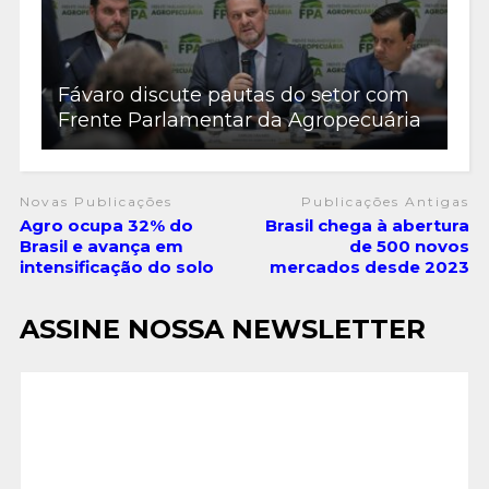
Fávaro discute pautas do setor com
Frente Parlamentar da Agropecuária
Novas Publicações
Publicações Antigas
Agro ocupa 32% do
Brasil chega à abertura
Brasil e avança em
de 500 novos
intensificação do solo
mercados desde 2023
ASSINE NOSSA NEWSLETTER