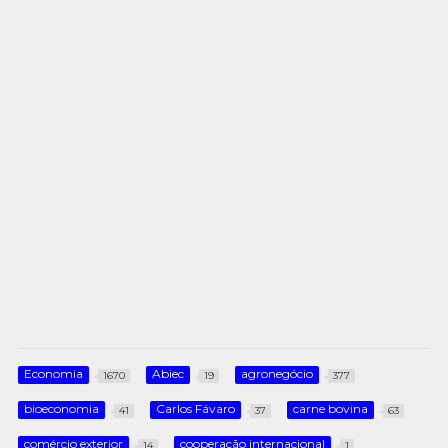
Economia
Abiec
agronegócio
1670
19
377
bioeconomia
Carlos Fávaro
carne bovina
41
37
63
comércio exterior
cooperação internacional
14
1