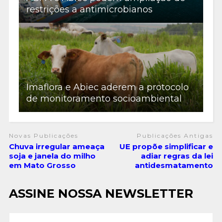
restrições a antimicrobianos
Imaflora e Abiec aderem a protocolo
de monitoramento socioambiental
Novas Publicações
Publicações Antigas
Chuva irregular ameaça
UE propõe simplificar e
soja e janela do milho
adiar regras da lei
em Mato Grosso
antidesmatamento
ASSINE NOSSA NEWSLETTER