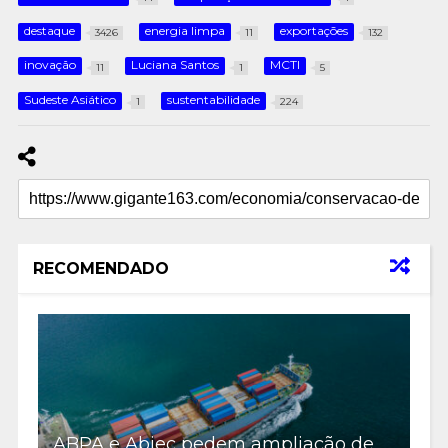
destaque
energia limpa
exportações
3426
11
132
inovação
Luciana Santos
MCTI
11
1
5
Sudeste Asiático
sustentabilidade
1
224
RECOMENDADO
ABPA e Abiec pedem ampliação de