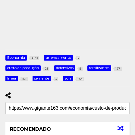
Economia
arrendamento
1670
3
custo de produção
defensivos
fertilizantes
21
5
127
Imea
semente
soja
101
3
454
RECOMENDADO