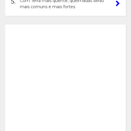
5.
Com Terra mais quente, queimadas serão
mais comuns e mais fortes