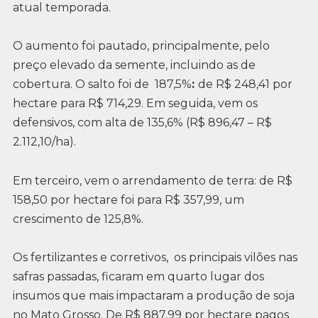
atual temporada.
O aumento foi pautado, principalmente, pelo
preço elevado da semente, incluindo as de
cobertura. O salto foi de 187,5%
:
de R$ 248,41 por
hectare para R$ 714,29. Em seguida, vem os
defensivos, com alta de 135,6% (R$ 896,47 – R$
2.112,10/ha).
Em terceiro, vem o arrendamento de terra: de R$
158,50 por hectare foi para R$ 357,99, um
crescimento de 125,8%.
Os fertilizantes e corretivos, os principais vilões nas
safras passadas, ficaram em quarto lugar dos
insumos que mais impactaram a produção de soja
no Mato Grosso. De R$ 887,99 por hectare pagos