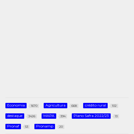
Economia
Agricultura
crédito rural
1670
668
102
destaque
MAPA
Plano Safra 2022/23
3426
394
13
Pronaf
Pronamp
53
20