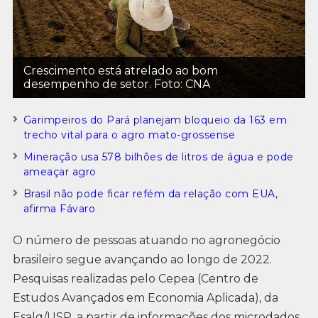
Crescimento está atrelado ao bom
desempenho de setor. Foto: CNA
Garimpeiros do Pará planejam bloqueio da 163 em
trecho vital para o agro mato-grossense
Mineração usa 578 bilhões de litros de água e pode
ameaçar agro
Brasil não pode ficar refém da relação com EUA,
afirma Fávaro
O número de pessoas atuando no agronegócio
brasileiro segue avançando ao longo de 2022.
Pesquisas realizadas pelo Cepea (Centro de
Estudos Avançados em Economia Aplicada), da
Esalq/USP, a partir de informações dos microdados