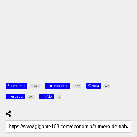
Economia
agronegócio
Cepea
1670
377
47
mercado
PNAD
23
3